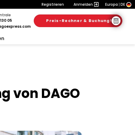
Registrieren
Anmelden
Europa
DE
ntrale
130 05
Preis-Rechner & Buchung!
6. August 2026
28. Juli 2026
31. Juli 2026
goexpress.com
en
ung von DAGO