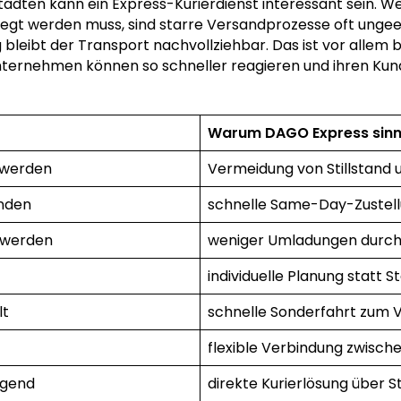
 Städten kann ein Express-Kurierdienst interessant sein. 
wegt werden muss, sind starre Versandprozesse oft ungee
ig bleibt der Transport nachvollziehbar. Das ist vor allem
nternehmen können so schneller reagieren und ihren Kun
Warum DAGO Express sinnv
t werden
Vermeidung von Stillstand 
nden
schnelle Same-Day-Zustel
 werden
weniger Umladungen durch 
individuelle Planung statt 
lt
schnelle Sonderfahrt zum 
flexible Verbindung zwisch
ngend
direkte Kurierlösung über 