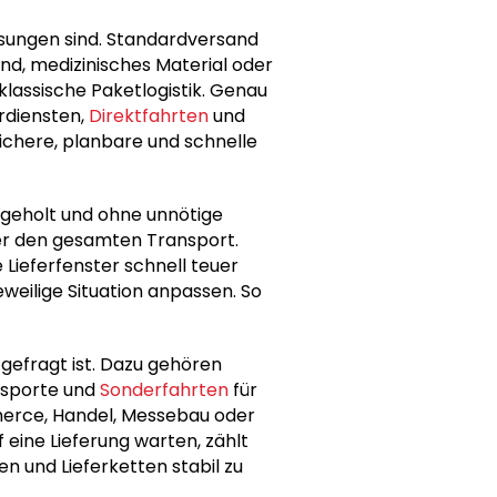
lösungen sind. Standardversand
tand, medizinisches Material oder
assische Paketlogistik. Genau
rdiensten,
Direktfahrten
und
sichere, planbare und schnelle
abgeholt und ohne unnötige
ber den gesamten Transport.
 Lieferfenster schnell teuer
weilige Situation anpassen. So
 gefragt ist. Dazu gehören
ansporte und
Sonderfahrten
für
merce, Handel, Messebau oder
 eine Lieferung warten, zählt
en und Lieferketten stabil zu