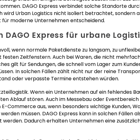
ommen. DAGO Express verbindet solche Standorte durch 
 wird Urban Logistics nicht isoliert betrachtet, sondern a
 ist für moderne Unternehmen entscheidend.
DAGO Express für urbane Logistik
oll, wenn normale Paketdienste zu langsam, zu unflexibel
it festen Zeitfenstern. Auch bei Waren, die nicht mehrfac
iches gilt für Sendungen, die schnell vom Lager zum Kunden
ssen. In solchen Fällen zählt nicht nur der reine Transpor
lstand oder verpasste Termine entstehen würden.
satzteillogistik. Wenn ein Unternehmen auf ein fehlendes Ba
en Ablauf stören. Auch im Messebau oder Eventbereich si
 im E-Commerce aus, wenn besonders wichtige Kunden, 
werden müssen. DAGO Express kann in solchen Fällen als f
t werden. Dadurch erhalten Unternehmen eine zusätzliche