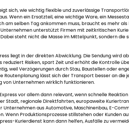
eigt sich, wie wichtig flexible und zuverlässige Transport
t aus. Wenn ein Ersatzteil, eine wichtige Ware, ein Messes
h am selben Tag ankommen muss, braucht es mehr als kl
 Unternehmen unterstützt Firmen mit zeitkritischen Kurie
 Dabei steht nicht die Masse im Mittelpunkt, sondern die 
ress liegt in der direkten Abwicklung. Die Sendung wird 
reduziert Risiken, spart Zeit und erhöht die Kontrolle ü
htig, weil Verzögerungen durch Stau, Baustellen oder enge
e Routenplanung lässt sich der Transport besser an die je
ag von Unternehmen wirklich funktionieren.
 Express vor allem dann relevant, wenn schnelle Reaktion
ner Stadt, regionale Direktfahrten, europaweite Kuriertr
iler Unternehmen aus Automotive, Maschinenbau, E-Com
avon. Wenn Produktionsprozesse stillstehen oder Kunden auf
Express-Kurierdienst kann dann helfen, Ausfälle zu vermeid