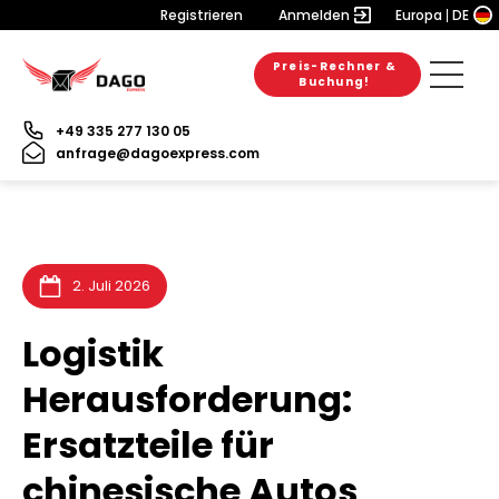
Registrieren
Anmelden
Europa
DE
Preis-Rechner &
28. Juli 2026
28. Juli 2026
25. Juli 2026
Buchung!
+49 335 277 130 05
anfrage@dagoexpress.com
2. Juli 2026
Logistik
Herausforderung:
Ersatzteile für
chinesische Autos