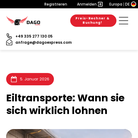
Registrieren
Anmelden
Europa
DE
Preis-Rechner &
6. August 2026
28. Juli 2026
31. Juli 2026
Buchung!
+49 335 277 130 05
anfrage@dagoexpress.com
5. Januar 2026
Eiltransporte: Wann sie
sich wirklich lohnen