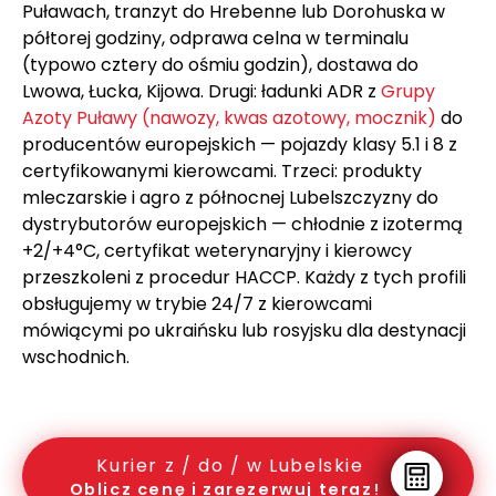
Puławach, tranzyt do Hrebenne lub Dorohuska w
półtorej godziny, odprawa celna w terminalu
(typowo cztery do ośmiu godzin), dostawa do
Lwowa, Łucka, Kijowa. Drugi: ładunki ADR z
Grupy
Azoty Puławy (nawozy, kwas azotowy, mocznik)
do
producentów europejskich — pojazdy klasy 5.1 i 8 z
certyfikowanymi kierowcami. Trzeci: produkty
mleczarskie i agro z północnej Lubelszczyzny do
dystrybutorów europejskich — chłodnie z izotermą
+2/+4°C, certyfikat weterynaryjny i kierowcy
przeszkoleni z procedur HACCP. Każdy z tych profili
obsługujemy w trybie 24/7 z kierowcami
mówiącymi po ukraińsku lub rosyjsku dla destynacji
wschodnich.
Kurier z / do / w Lubelskie
Oblicz cenę i zarezerwuj teraz!