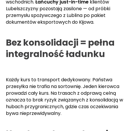
po potwierdzeniu. Serwis 24/7. Tranzyt krajowy
D+0/D+1 (następnego dnia roboczego),
międzynarodowy D+1/D+2 (do dwóch dni
roboczych) (UE) lub indywidualnie dla destynacji
wschodnich.
Łańcuchy just-in-time
klientów
Lubelszczyzny pozostają zasilone — od próbki
przemysłu spożywczego z Lublina po pakiet
dokumentów eksportowych do Kijowa.
Bez konsolidacji = pełna
integralność ładunku
Każdy kurs to transport dedykowany. Państwa
przesyłka nie trafia na sortownię. Jeden kierowca
prowadzi cały kurs. Na trasach z odprawą celną
oznacza to brak ryzyk związanych z konsolidacją w