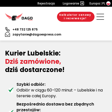
Rejestracja
Logowanie
Europa
PL
Kalkulator cenowy
i rezerwacja!
+48 732 125 875
zapytanie@dagoexpress.com
Kurier Lubelskie:
Dziś zamówione,
dziś dostarczone!
Szybki odbiór:
Odbiór w ciągu 60–120 minut – Lubelskie i na
terenie całej Europy.
Bezpośrednia dostawa bez zbędnych
przestojów: