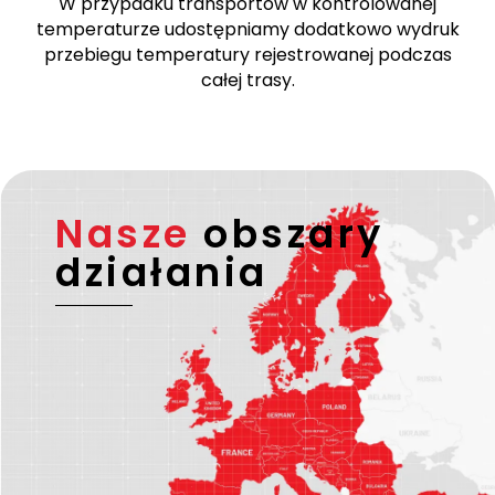
są przez zweryfikowanych i niezawodnych
partnerów transportowych posiadających ważną
licencję UE oraz – w razie potrzeby – licencję ADR.
W przypadku transportów w kontrolowanej
temperaturze udostępniamy dodatkowo wydruk
przebiegu temperatury rejestrowanej podczas
całej trasy.
Nasze
obszary
działania