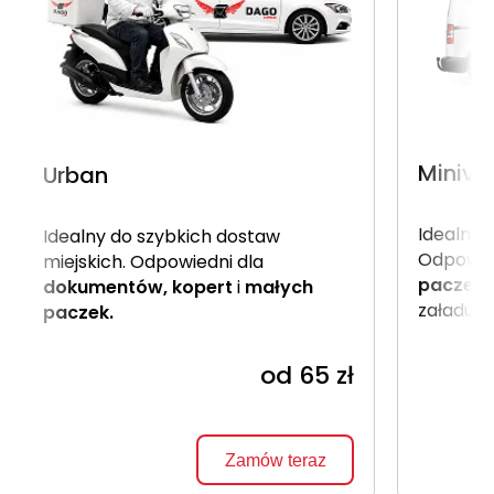
Miniva
Urban
Idealny 
Idealny do szybkich dostaw
Odpowie
miejskich. Odpowiedni dla
paczek
dokumentów, kopert
i
małych
załadune
paczek.
od 65 zł
Zamów teraz