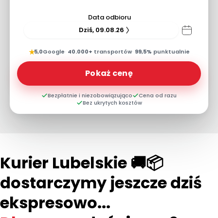
Data odbioru
Dziś, 09.08.26
★
5,0
Google
·
40.000+
transportów
·
99,5%
punktualnie
Pokaż cenę
Bezpłatnie i niezobowiązująco
Cena od razu
Bez ukrytych kosztów
Kurier Lubelskie 🚚📦
dostarczymy jeszcze dziś
ekspresowo...