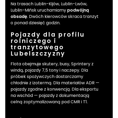
Na trasach Lublin–Kijów, Lublin–Lwów,
Lublin–Mińsk uruchamiamy
podwójną
obsadę
. Dwóch kierowców skraca tranzyt
o ponad dziesięć godzin.
Pojazdy dla profilu
rolniczego i
tranzytowego
Lubelszczyzny
Flota obejmuje skutery, busy, Sprintery z
windą, pojazdy 7,5 tony i naczepy. Dla
próbek spożywczych dostarczamy
chłodnie z izotermą. Dla materiałów ADR —
pojazdy zgodne z konwencją. Dla eksportu
na wschód — pojazdy z dokumentacją
celną zoptymalizowaną pod CMR i T1.