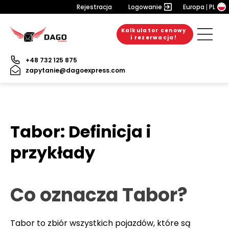
Rejestracja
Logowanie
Europa
PL
Kalkulator cenowy
i rezerwacja!
+48 732 125 875
zapytanie@dagoexpress.com
Tabor: Definicja i
przykłady
Co oznacza Tabor?
Tabor to zbiór wszystkich pojazdów, które są