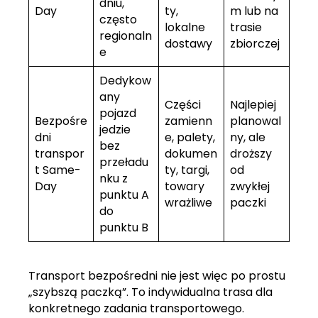
dniu,
Day
ty,
m lub na
często
lokalne
trasie
regionaln
dostawy
zbiorczej
e
Dedykow
any
Części
Najlepiej
pojazd
Bezpośre
zamienn
planowal
jedzie
dni
e, palety,
ny, ale
bez
transpor
dokumen
droższy
przeładu
t Same-
ty, targi,
od
nku z
Day
towary
zwykłej
punktu A
wrażliwe
paczki
do
punktu B
Transport bezpośredni nie jest więc po prostu
„szybszą paczką”. To indywidualna trasa dla
konkretnego zadania transportowego.