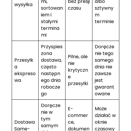
mi,
bez presji
albo
wysyłka
sortowan
czasu
sztywny
iem i
m
stałymi
terminie
termina
mi
Przyspies
Doręcze
zona
nie tego
Pilne, ale
Przesyłk
dostawa,
samego
nie
a
często
dnia nie
krytyczn
ekspreso
następn
zawsze
e
wa
ego dnia
jest
przesyłki
robocze
gwarant
go
owane
Doręcze
E-
Może
nie w
commer
działać w
tym
Dostawa
ce,
oknie
samym
Same-
dokumen
czasowy