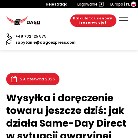
Rejestracja
Logowanie
Europa
PL
Kalkulator cenowy
20. lipca 2026
10. lipca 2026
9. lipca 2026
i rezerwacja!
+48 732 125 875
zapytanie@dagoexpress.com
29. czerwca 2026
Wysyłka i doręczenie
towaru jeszcze dziś: jak
działa Same-Day Direct
w sytuacji awaryjnej