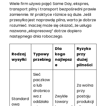
Wiele firm używa pojęć Same Day, ekspres,
transport pilny i transport bezpośredni prawie
zamiennie. W praktyce różnice są duże. Jeśli
przesyłka jest naprawdę pilna, warto je dobrze
rozumieć. Inaczej może się okazać, że usługa
nazwana „ekspresową” dotrze dopiero
następnego dnia roboczego.
Dla
Ryzyko
Rodzaj
Typowy
kogo
przy
wysyłki
przebieg
najlepsz
dużej
e
pilności
Sieć
paczkow
a lub
Za wolna
drobnico
przy
wa z
Zwykłe
postoju
Standard
oddziała
towary
produkcji
owa