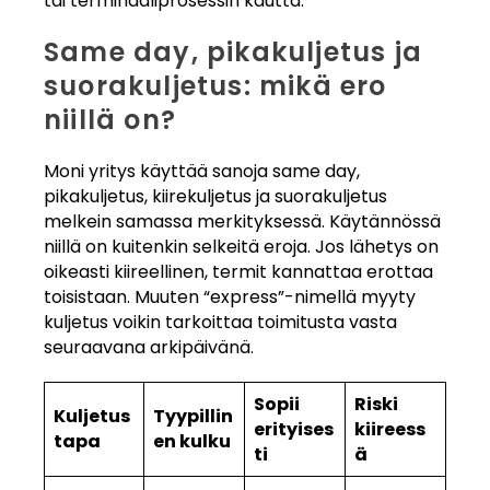
tai terminaaliprosessin kautta.
Same day, pikakuljetus ja
suorakuljetus: mikä ero
niillä on?
Moni yritys käyttää sanoja same day,
pikakuljetus, kiirekuljetus ja suorakuljetus
melkein samassa merkityksessä. Käytännössä
niillä on kuitenkin selkeitä eroja. Jos lähetys on
oikeasti kiireellinen, termit kannattaa erottaa
toisistaan. Muuten “express”-nimellä myyty
kuljetus voikin tarkoittaa toimitusta vasta
seuraavana arkipäivänä.
Sopii
Riski
Kuljetus
Tyypillin
erityises
kiireess
tapa
en kulku
ti
ä