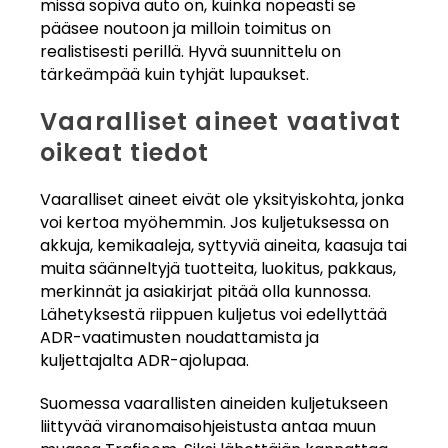
missä sopiva auto on, kuinka nopeasti se
pääsee noutoon ja milloin toimitus on
realistisesti perillä. Hyvä suunnittelu on
tärkeämpää kuin tyhjät lupaukset.
Vaaralliset aineet vaativat
oikeat tiedot
Vaaralliset aineet eivät ole yksityiskohta, jonka
voi kertoa myöhemmin. Jos kuljetuksessa on
akkuja, kemikaaleja, syttyviä aineita, kaasuja tai
muita säänneltyjä tuotteita, luokitus, pakkaus,
merkinnät ja asiakirjat pitää olla kunnossa.
Lähetyksestä riippuen kuljetus voi edellyttää
ADR-vaatimusten noudattamista ja
kuljettajalta ADR-ajolupaa.
Suomessa vaarallisten aineiden kuljetukseen
liittyvää viranomaisohjeistusta antaa muun