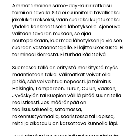
Ammattimainen same-day-kuriiriratkaisu
toimii eri tavalla. Sitä ei suunnitella tavalliseksi
jakelukierrokseksi, vaan suoraksi kuljetukseksi
yhdelle konkreettiselle lähetykselle. Ajoneuvo
valitaan tavaran mukaan, se ajaa
noutopaikkaan, kuormaa lähetyksen ja vie sen
suoraan vastaanottajalle. Ei lajittelukeskusta. Ei
terminaalikierrosta. Ei turhaa käsittelyä.
Suomessa tällä on erityistä merkitystä myös
maantieteen takia. Välimatkat voivat olla
pitkiä, sää voi vaihtua nopeasti, ja toimitus
Helsingin, Tampereen, Turun, Oulun, Vaasan,
Jyväskylän tai Kuopion välillä pitää suunnitella
realistisesti. Jos määränpää on
teollisuusalueella, satamassa,
rakennustyömaalla, saaristossa tai Lapissa,
reitti ja aikataulu on katsottava kunnolla läpi.