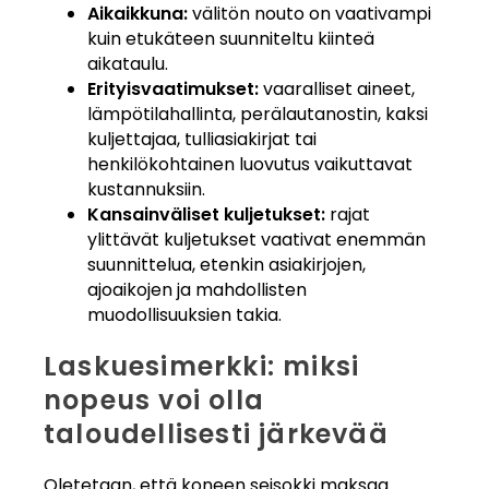
Aikaikkuna:
välitön nouto on vaativampi
kuin etukäteen suunniteltu kiinteä
aikataulu.
Erityisvaatimukset:
vaaralliset aineet,
lämpötilahallinta, perälautanostin, kaksi
kuljettajaa, tulliasiakirjat tai
henkilökohtainen luovutus vaikuttavat
kustannuksiin.
Kansainväliset kuljetukset:
rajat
ylittävät kuljetukset vaativat enemmän
suunnittelua, etenkin asiakirjojen,
ajoaikojen ja mahdollisten
muodollisuuksien takia.
Laskuesimerkki: miksi
nopeus voi olla
taloudellisesti järkevää
Oletetaan, että koneen seisokki maksaa