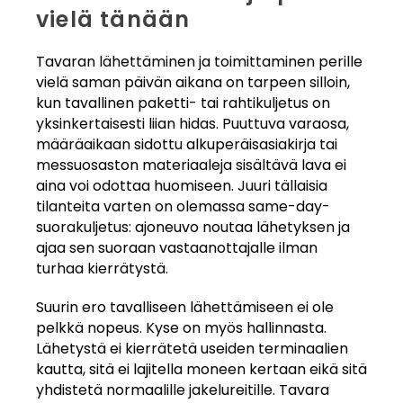
vielä tänään
Tavaran lähettäminen ja toimittaminen perille
vielä saman päivän aikana on tarpeen silloin,
kun tavallinen paketti- tai rahtikuljetus on
yksinkertaisesti liian hidas. Puuttuva varaosa,
määräaikaan sidottu alkuperäisasiakirja tai
messuosaston materiaaleja sisältävä lava ei
aina voi odottaa huomiseen. Juuri tällaisia
tilanteita varten on olemassa same-day-
suorakuljetus: ajoneuvo noutaa lähetyksen ja
ajaa sen suoraan vastaanottajalle ilman
turhaa kierrätystä.
Suurin ero tavalliseen lähettämiseen ei ole
pelkkä nopeus. Kyse on myös hallinnasta.
Lähetystä ei kierrätetä useiden terminaalien
kautta, sitä ei lajitella moneen kertaan eikä sitä
yhdistetä normaalille jakelureitille. Tavara