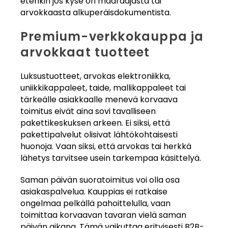
etenkin jos kyse on määräajasta tai
arvokkaasta alkuperäisdokumentista.
Premium-verkkokauppa ja
arvokkaat tuotteet
Luksustuotteet, arvokas elektroniikka,
uniikkikappaleet, taide, mallikappaleet tai
tärkeälle asiakkaalle menevä korvaava
toimitus eivät aina sovi tavalliseen
pakettikeskuksen arkeen. Ei siksi, että
pakettipalvelut olisivat lähtökohtaisesti
huonoja. Vaan siksi, että arvokas tai herkkä
lähetys tarvitsee usein tarkempaa käsittelyä.
Saman päivän suoratoimitus voi olla osa
asiakaspalvelua. Kauppias ei ratkaise
ongelmaa pelkällä pahoittelulla, vaan
toimittaa korvaavan tavaran vielä saman
päivän aikana. Tämä vaikuttaa erityisesti B2B-