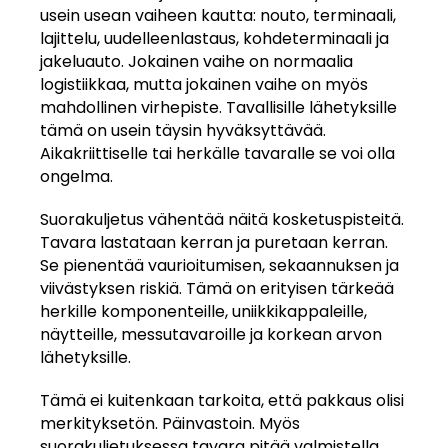
usein usean vaiheen kautta: nouto, terminaali,
lajittelu, uudelleenlastaus, kohdeterminaali ja
jakeluauto. Jokainen vaihe on normaalia
logistiikkaa, mutta jokainen vaihe on myös
mahdollinen virhepiste. Tavallisille lähetyksille
tämä on usein täysin hyväksyttävää.
Aikakriittiselle tai herkälle tavaralle se voi olla
ongelma.
Suorakuljetus vähentää näitä kosketuspisteitä.
Tavara lastataan kerran ja puretaan kerran.
Se pienentää vaurioitumisen, sekaannuksen ja
viivästyksen riskiä. Tämä on erityisen tärkeää
herkille komponenteille, uniikkikappaleille,
näytteille, messutavaroille ja korkean arvon
lähetyksille.
Tämä ei kuitenkaan tarkoita, että pakkaus olisi
merkityksetön. Päinvastoin. Myös
suorakuljetuksessa tavara pitää valmistella