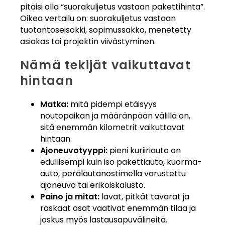
pitäisi olla “suorakuljetus vastaan pakettihinta”.
Oikea vertailu on: suorakuljetus vastaan
tuotantoseisokki, sopimussakko, menetetty
asiakas tai projektin viivästyminen.
Nämä tekijät vaikuttavat
hintaan
Matka:
mitä pidempi etäisyys
noutopaikan ja määränpään välillä on,
sitä enemmän kilometrit vaikuttavat
hintaan.
Ajoneuvotyyppi:
pieni kuriiriauto on
edullisempi kuin iso pakettiauto, kuorma-
auto, perälautanostimella varustettu
ajoneuvo tai erikoiskalusto.
Paino ja mitat:
lavat, pitkät tavarat ja
raskaat osat vaativat enemmän tilaa ja
joskus myös lastausapuvälineitä.