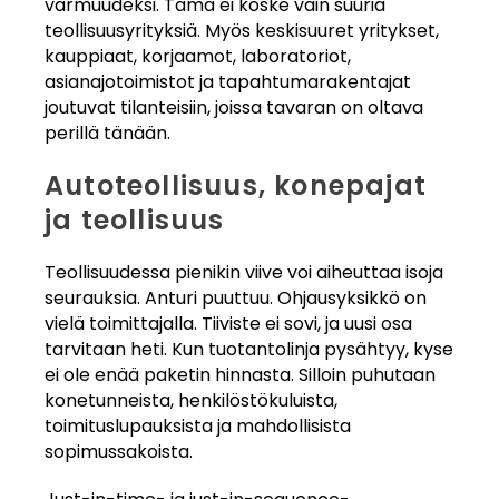
varmuudeksi. Tämä ei koske vain suuria
teollisuusyrityksiä. Myös keskisuuret yritykset,
kauppiaat, korjaamot, laboratoriot,
asianajotoimistot ja tapahtumarakentajat
joutuvat tilanteisiin, joissa tavaran on oltava
perillä tänään.
Autoteollisuus, konepajat
ja teollisuus
Teollisuudessa pienikin viive voi aiheuttaa isoja
seurauksia. Anturi puuttuu. Ohjausyksikkö on
vielä toimittajalla. Tiiviste ei sovi, ja uusi osa
tarvitaan heti. Kun tuotantolinja pysähtyy, kyse
ei ole enää paketin hinnasta. Silloin puhutaan
konetunneista, henkilöstökuluista,
toimituslupauksista ja mahdollisista
sopimussakoista.