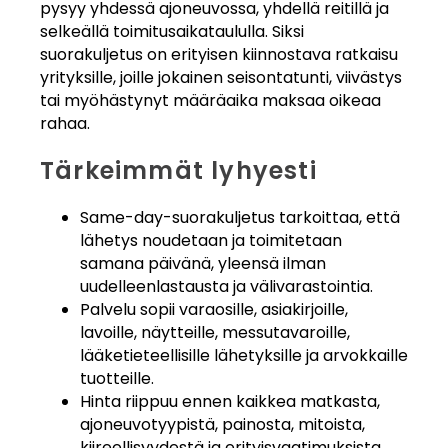
pysyy yhdessä ajoneuvossa, yhdellä reitillä ja
selkeällä toimitusaikataululla. Siksi
suorakuljetus on erityisen kiinnostava ratkaisu
yrityksille, joille jokainen seisontatunti, viivästys
tai myöhästynyt määräaika maksaa oikeaa
rahaa.
Tärkeimmät lyhyesti
Same-day-suorakuljetus tarkoittaa, että
lähetys noudetaan ja toimitetaan
samana päivänä, yleensä ilman
uudelleenlastausta ja välivarastointia.
Palvelu sopii varaosille, asiakirjoille,
lavoille, näytteille, messutavaroille,
lääketieteellisille lähetyksille ja arvokkaille
tuotteille.
Hinta riippuu ennen kaikkea matkasta,
ajoneuvotyypistä, painosta, mitoista,
kiireellisyydestä ja erityisvaatimuksista.