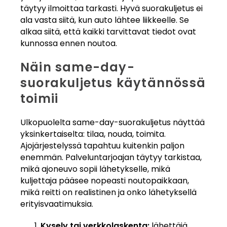
täytyy ilmoittaa tarkasti. Hyvä suorakuljetus ei
ala vasta siitä, kun auto lähtee liikkeelle. Se
alkaa siitä, että kaikki tarvittavat tiedot ovat
kunnossa ennen noutoa.
Näin same-day-
suorakuljetus käytännössä
toimii
Ulkopuolelta same-day-suorakuljetus näyttää
yksinkertaiselta: tilaa, nouda, toimita.
Ajojärjestelyssä tapahtuu kuitenkin paljon
enemmän. Palveluntarjoajan täytyy tarkistaa,
mikä ajoneuvo sopii lähetykselle, mikä
kuljettaja pääsee nopeasti noutopaikkaan,
mikä reitti on realistinen ja onko lähetyksellä
erityisvaatimuksia.
Kysely tai verkkolaskenta:
lähettäjä