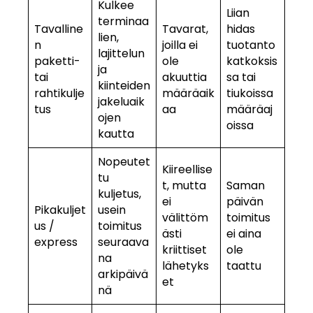
Kulkee
Liian
terminaa
Tavalline
Tavarat,
hidas
lien,
n
joilla ei
tuotanto
lajittelun
paketti-
ole
katkoksis
ja
tai
akuuttia
sa tai
kiinteiden
rahtikulje
määräaik
tiukoissa
jakeluaik
tus
aa
määräaj
ojen
oissa
kautta
Nopeutet
Kiireellise
tu
t, mutta
Saman
kuljetus,
ei
päivän
Pikakuljet
usein
välittöm
toimitus
us /
toimitus
ästi
ei aina
express
seuraava
kriittiset
ole
na
lähetyks
taattu
arkipäivä
et
nä