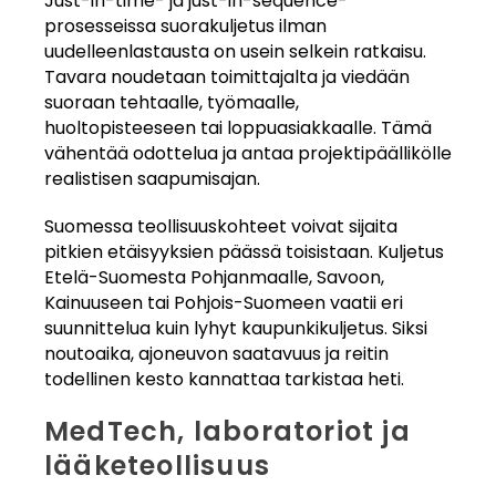
Just-in-time- ja just-in-sequence-
prosesseissa suorakuljetus ilman
uudelleenlastausta on usein selkein ratkaisu.
Tavara noudetaan toimittajalta ja viedään
suoraan tehtaalle, työmaalle,
huoltopisteeseen tai loppuasiakkaalle. Tämä
vähentää odottelua ja antaa projektipäällikölle
realistisen saapumisajan.
Suomessa teollisuuskohteet voivat sijaita
pitkien etäisyyksien päässä toisistaan. Kuljetus
Etelä-Suomesta Pohjanmaalle, Savoon,
Kainuuseen tai Pohjois-Suomeen vaatii eri
suunnittelua kuin lyhyt kaupunkikuljetus. Siksi
noutoaika, ajoneuvon saatavuus ja reitin
todellinen kesto kannattaa tarkistaa heti.
MedTech, laboratoriot ja
lääketeollisuus