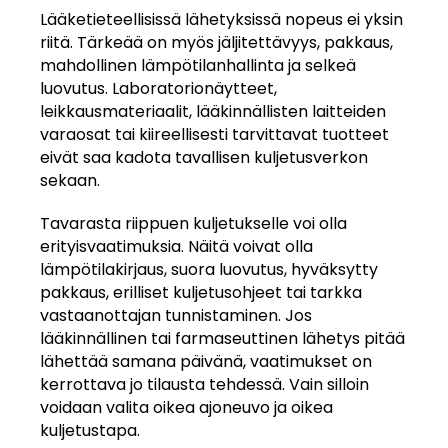
Lääketieteellisissä lähetyksissä nopeus ei yksin
riitä. Tärkeää on myös jäljitettävyys, pakkaus,
mahdollinen lämpötilanhallinta ja selkeä
luovutus. Laboratorionäytteet,
leikkausmateriaalit, lääkinnällisten laitteiden
varaosat tai kiireellisesti tarvittavat tuotteet
eivät saa kadota tavallisen kuljetusverkon
sekaan.
Tavarasta riippuen kuljetukselle voi olla
erityisvaatimuksia. Näitä voivat olla
lämpötilakirjaus, suora luovutus, hyväksytty
pakkaus, erilliset kuljetusohjeet tai tarkka
vastaanottajan tunnistaminen. Jos
lääkinnällinen tai farmaseuttinen lähetys pitää
lähettää samana päivänä, vaatimukset on
kerrottava jo tilausta tehdessä. Vain silloin
voidaan valita oikea ajoneuvo ja oikea
kuljetustapa.