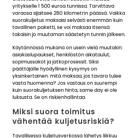
yritykselle 1 500 euroa tunnissa. Tarvittava
varaosa sijaitsee 280 kilometrin päässä. Vaikka
suorakuljetus maksaisi selvästi enemmän kuin
tavallinen paketti, se voi maksaa itsensä
takaisin jo muutaman säästetyn tunnin jälkeen.
Käytännössä mukana on usein vielä muutakin:
asiakaslupaukset, henkilöstön aikataulut,
sopimussakot ja jatkoprosessit. Siksi
päättäjälle hyödyllinen kysymys on
yksinkertainen: mitä maksaa, jos tavara tulee
vasta huomenna? Jos vastaus on suurempi
kuin suorakuljetuksen hinta, same day ei ole
luksusta. Se on riskienhallintaa.
Miksi suora toimitus
vähentää kuljetusriskiä?
Tavallisessa kuljetusverkossa lähetys liikkuu