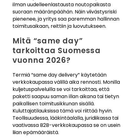
ilman uudelleenlastausta noutopaikasta
suoraan määränpäähän. Näin viivästysriski
pienenee, ja yritys saa paremman hallinnan
toimitusaikaan, reittiin ja luovutukseen.
Mitä “same day”
tarkoittaa Suomessa
vuonna 2026?
Termiä “same day delivery” käytetään
verkkokaupassa välillä aika rennosti. Monilla
kuljetuspalveluilla se voi tarkoittaa, että
paketti saapuu saman illan aikana tai tietyn
paikallisen toimitusikkunan sisällä.
Kuluttajatilauksissa tämä voi riittää hyvin.
Teollisuudessa, lääkintäalalla, juridiikassa tai
vaativassa B2B-verkkokaupassa se on usein
liian epämääräistä.