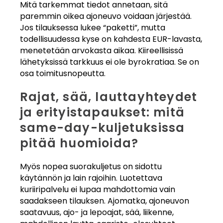
Mitä tarkemmat tiedot annetaan, sitä
paremmin oikea ajoneuvo voidaan järjestää.
Jos tilauksessa lukee “paketti”, mutta
todellisuudessa kyse on kahdesta EUR-lavasta,
menetetään arvokasta aikaa. Kiireellisissä
lähetyksissä tarkkuus ei ole byrokratiaa. Se on
osa toimitusnopeutta.
Rajat, sää, lauttayhteydet
ja erityistapaukset: mitä
same-day-kuljetuksissa
pitää huomioida?
Myös nopea suorakuljetus on sidottu
käytännön ja lain rajoihin. Luotettava
kuriiripalvelu ei lupaa mahdottomia vain
saadakseen tilauksen. Ajomatka, ajoneuvon
saatavuus, ajo- ja lepoajat, sää, liikenne,