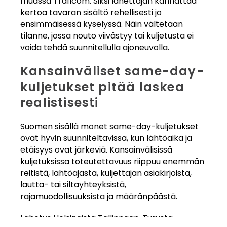
muassa Traficom. Siksi lähettäjän kannattaa
kertoa tavaran sisältö rehellisesti jo
ensimmäisessä kyselyssä. Näin vältetään
tilanne, jossa nouto viivästyy tai kuljetusta ei
voida tehdä suunnitellulla ajoneuvolla.
Kansainväliset same-day-
kuljetukset pitää laskea
realistisesti
Suomen sisällä monet same-day-kuljetukset
ovat hyvin suunniteltavissa, kun lähtöaika ja
etäisyys ovat järkeviä. Kansainvälisissä
kuljetuksissa toteutettavuus riippuu enemmän
reitistä, lähtöajasta, kuljettajan asiakirjoista,
lautta- tai siltayhteyksistä,
rajamuodollisuuksista ja määränpäästä.
Lähetys Helsingistä Tallinnaan, Turusta