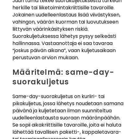
Juuri tämä tekee suorakuljetuksesta tärkeän
herkille tai liiketoimintakriittisille tavaroille.
Jokainen uudelleenlastaus lisää viivästyksen,
vahingon, väärän kuorman tai luovutukseen
liittyvän väärinkäsityksen riskiä.
Suorakuljetuksessa lähetys pysyy selkeästi
hallinnassa. Vastaanottaja ei saa tavaraa
“joskus päivän aikana”, vaan kuljetusaikaan
perustuvan arvion mukaan.
Määritelmä: same-day-
suorakuljetus
Same-day-suorakuljetus on kuriiri- tai
pikakuljetus, jossa lähetys noudetaan samana
päivänä ja kuljetetaan ilman suunniteltua
uudelleenlastausta suoraan määränpäähän.
Se sopii aikakriittisille tavaroille, joita ei haluta
lähettää tavallisen paketti-, kappaletavara-