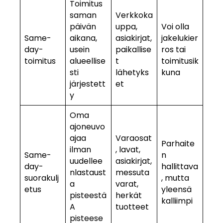
Toimitus
saman
Verkkoka
päivän
uppa,
Voi olla
Same-
aikana,
asiakirjat,
jakelukier
day-
usein
paikallise
ros tai
toimitus
alueellise
t
toimitusik
sti
lähetyks
kuna
järjestett
et
y
Oma
ajoneuvo
ajaa
Varaosat
Parhaite
ilman
, lavat,
Same-
n
uudellee
asiakirjat,
day-
hallittava
nlastaust
messuta
suorakulj
, mutta
a
varat,
etus
yleensä
pisteestä
herkät
kalliimpi
A
tuotteet
pisteese