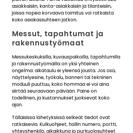
asiakkaisiin, kanta-asiakkaisiin ja tilanteisiin,
joissa nopea korvaava toimitus voi ratkaista
koko asiakassuhteen jatkon.
Messut, tapahtumat ja
rakennustyömaat
Messukeskuksilla, kuvauspaikoilla, tapahtumilla
ja rakennustyömailla on yksi yhteinen
ongelma: aikataulu ei yleensä jousta. Jos osa,
näyttelyesine, työkalu, banneri tai tekninen
moduuli puuttuu, koko hommaa ei voi aina
siirtää seuraavaan päivään. Paine on
todellinen, ja kustannukset juoksevat koko
ajan.
Tällaisissa lähetyksissä selkeät tiedot ovat
ratkaisevia. Kulkuohjeet, hallin numero, portti,
yhteyshenkilö, aikaikkuna ja purkuolosuhteet