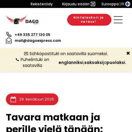
Rekisteröidy
Kirjaudu sisään
Eurooppa
FI
Hintalaskuri ja
30. maaliskuun 2026
31. maaliskuun 2026
6. elokuun 2026
varaus!
+49 335 277 130 05
mail@dagoexpress.com
💌 Sähköpostituki on saatavilla suomeksi.
📞 Puhelintuki on
englanniksi
,
saksaksi
ja
puolaksi
.
saatavilla
29. kesäkuun 2026
Tavara matkaan ja
perille vielä tänään: