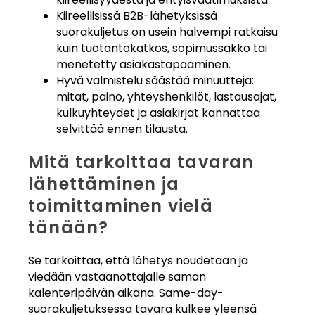
Kiireellisissä B2B-lähetyksissä
suorakuljetus on usein halvempi ratkaisu
kuin tuotantokatkos, sopimussakko tai
menetetty asiakastapaaminen.
Hyvä valmistelu säästää minuutteja:
mitat, paino, yhteyshenkilöt, lastausajat,
kulkuyhteydet ja asiakirjat kannattaa
selvittää ennen tilausta.
Mitä tarkoittaa tavaran
lähettäminen ja
toimittaminen vielä
tänään?
Se tarkoittaa, että lähetys noudetaan ja
viedään vastaanottajalle saman
kalenteripäivän aikana. Same-day-
suorakuljetuksessa tavara kulkee yleensä