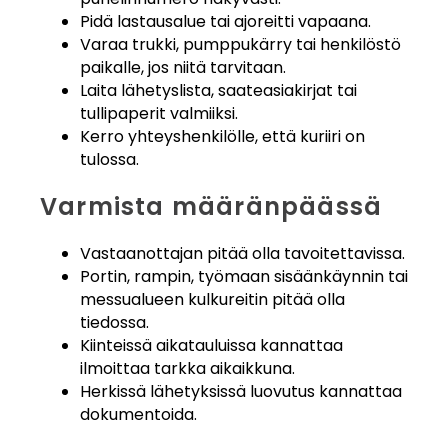
Pidä lastausalue tai ajoreitti vapaana.
Varaa trukki, pumppukärry tai henkilöstö
paikalle, jos niitä tarvitaan.
Laita lähetyslista, saateasiakirjat tai
tullipaperit valmiiksi.
Kerro yhteyshenkilölle, että kuriiri on
tulossa.
Varmista määränpäässä
Vastaanottajan pitää olla tavoitettavissa.
Portin, rampin, työmaan sisäänkäynnin tai
messualueen kulkureitin pitää olla
tiedossa.
Kiinteissä aikatauluissa kannattaa
ilmoittaa tarkka aikaikkuna.
Herkissä lähetyksissä luovutus kannattaa
dokumentoida.