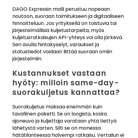
DAGO Expressin malli perustuu nopeaan
noutoon, suoraan toimitukseen ja digitaaliseen
hinnoitteluun. Jos yrityksellä on toistuvia tai
järjestelmällisiä kuljetustarpeita, myös
kuljetusratkaisujen API-yhteys voi olla järkevä.
Sen avulla hintakyselyt, varaukset ja
statustiedot voidaan liittää suoraan omiin
järjestelmiin.
Kustannukset vastaan
hyöty: milloin same-day-
suorakuljetus kannattaa?
Suorakuljetus maksaa enemmän kuin
tavallinen paketti. Se on loogista, koska
ajoneuvo ja kuljettaja varataan yhtä tiettyä
lähetystä varten. Silti se on monessa
hätätilanteessa halvempi ratkaisu. Vertailun ei