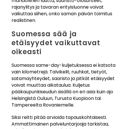
mahdollinen lautta, saaristo-olosuhteet,
rajanylitys ja tavaran erityisluonne voivat
vaikuttaa siihen, onko saman päivän toimitus
realistinen.
Suomessa sää ja
etäisyydet vaikuttavat
oikeasti
Suomessa same-day-kuljetuksessa ei katsota
vain kilometrejä. Talvikelit, ruuhkat, tietyöt,
satamayhteydet, saaristo ja pitkät etäisyydet
voivat muuttaa aikataulua. Kuljetus
pääkaupunkiseudun sisällä on eri asia kuin ajo
Helsingistä Ouluun, Turusta Kuopioon tai
Tampereelta Rovaniemelle.
Siksi reitti pitää arvioida tapauskohtaisesti.
Ammattimainen palveluntarjoaja tarkistaa,