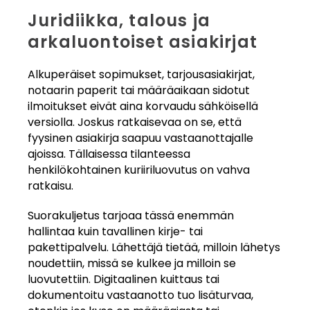
Juridiikka, talous ja
arkaluontoiset asiakirjat
Alkuperäiset sopimukset, tarjousasiakirjat,
notaarin paperit tai määräaikaan sidotut
ilmoitukset eivät aina korvaudu sähköisellä
versiolla. Joskus ratkaisevaa on se, että
fyysinen asiakirja saapuu vastaanottajalle
ajoissa. Tällaisessa tilanteessa
henkilökohtainen kuriiriluovutus on vahva
ratkaisu.
Suorakuljetus tarjoaa tässä enemmän
hallintaa kuin tavallinen kirje- tai
pakettipalvelu. Lähettäjä tietää, milloin lähetys
noudettiin, missä se kulkee ja milloin se
luovutettiin. Digitaalinen kuittaus tai
dokumentoitu vastaanotto tuo lisäturvaa,