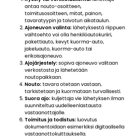
antaa nouto-osoitteen,
toimitusosoitteen, mitat, painon,
tavaratyypin ja toivotun aikataulun.
Ajoneuvon valinta:
lähetyksestä riippuen
vaihtoehto voi olla henkilöautokuriiri,
pakettiauto, kevyt kuorma-auto,
jakeluauto, kuorma-auto tai
erikoisajoneuvo.
Ajojärjestely:
sopiva ajoneuvo valitaan
verkostosta ja lähetetään
noutopaikkaan.
Nouto:
tavara otetaan vastaan,
tarkistetaan ja kuormataan turvallisesti.
Suora ajo:
kuljettaja vie lähetyksen ilman
suunniteltua uudelleenlastausta
vastaanottajalle.
Toimitus ja todistus:
luovutus
dokumentoidaan esimerkiksi digitaalisella
vastaanottokuittauksella.