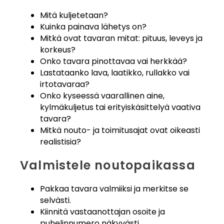
Mitä kuljetetaan?
Kuinka painava lähetys on?
Mitkä ovat tavaran mitat: pituus, leveys ja
korkeus?
Onko tavara pinottavaa vai herkkää?
Lastataanko lava, laatikko, rullakko vai
irtotavaraa?
Onko kyseessä vaarallinen aine,
kylmäkuljetus tai erityiskäsittelyä vaativa
tavara?
Mitkä nouto- ja toimitusajat ovat oikeasti
realistisia?
Valmistele noutopaikassa
Pakkaa tavara valmiiksi ja merkitse se
selvästi.
Kiinnitä vastaanottajan osoite ja
puhelinnumero näkyvästi.