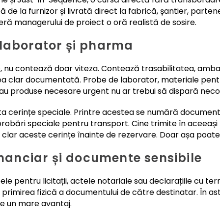
 de la furnizor și livrată direct la fabrică, șantier, parten
eră managerului de proiect o oră realistă de sosire.
 laborator și pharma
e, nu contează doar viteza. Contează trasabilitatea, amb
ea clar documentată. Probe de laborator, materiale pentr
 produse necesare urgent nu ar trebui să dispară necon
exista cerințe speciale. Printre acestea se numără docume
probări speciale pentru transport. Cine trimite în aceeaș
lar aceste cerințe înainte de rezervare. Doar așa poate fi 
inanciar și documente sensibile
e pentru licitații, actele notariale sau declarațiile cu te
ă primirea fizică a documentului de către destinatar. În as
te un mare avantaj.