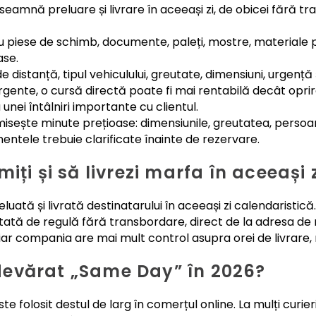
amnă preluare și livrare în aceeași zi, de obicei fără tr
ru piese de schimb, documente, paleți, mostre, materiale p
ase.
e distanță, tipul vehiculului, greutate, dimensiuni, urgență 
gente, o cursă directă poate fi mai rentabilă decât oprire
nei întâlniri importante cu clientul.
sește minute prețioase: dimensiunile, greutatea, persoan
entele trebuie clarificate înainte de rezervare.
iți și să livrezi marfa în aceeași 
uată și livrată destinatarului în aceeași zi calendaristică.
ă de regulă fără transbordare, direct de la adresa de ri
 iar compania are mai mult control asupra orei de livrare, ru
evărat „Same Day” în 2026?
e folosit destul de larg în comerțul online. La mulți curi