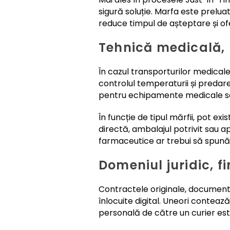
sigură soluție. Marfa este preluată
reduce timpul de așteptare și of
Tehnică medicală,
În cazul transporturilor medical
controlul temperaturii și predar
pentru echipamente medicale sau
În funcție de tipul mărfii, pot 
directă, ambalajul potrivit sau a
farmaceutice ar trebui să spună c
Domeniul juridic, f
Contractele originale, documentel
înlocuite digital. Uneori conteaz
personală de către un curier es