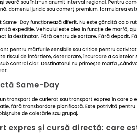
i seară sau într-un anumit interval regional. Pentru comen
icină, domeniul juridic sau comerț premium, formularea es
at Same-Day funcționează diferit. Nu este gândită ca o rut
mită expediție. Vehiculul este ales în funcție de marfă, aju
ect la destinatar. Fără centru de sortare. Fără depozit. Fă
nt pentru mărfurile sensibile sau critice pentru activitat
 riscul de întârziere, deteriorare, încurcare a coletelor s
sub control clar. Destinatarul nu primește marfa „cândva p
ret.
irectă Same-Day
 transport de curierat sau transport expres în care o ex
inație, fără transbordare planificată. Este potrivită pentr
bișnuite de coletărie sau grupaj.
 expres și cursă directă: care es