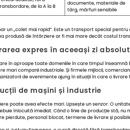
documente, materiale de
ransbordare, de la A la B
târg, mărfuri sensibile
oar un „colet mai rapid”. Este un transport special pentru
 produsă de întârziere ar fi mai mare decât costul trans
vrarea expres în aceeași zi absolu
pare în aproape toate domeniile în care timpul înseamnă b
e mari companii industriale. Și firmele mijlocii, comercianț
izatorii de evenimente ajung în situații în care o livrare 
cții de mașini și industrie
rziere poate avea efecte mari. Lipsește un senzor. O unitate
rebuie înlocuită imediat. Când o linie de producție stă, nu
re pierdute, personal blocat, termene de livrare și posibile
me și Just-in-Sequence, o cursă directă fără transbordar