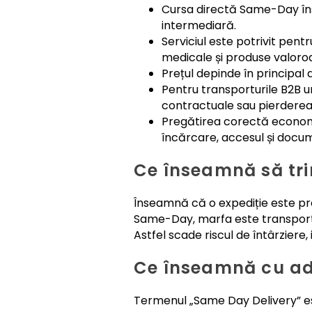
Cursa directă Same-Day înse
intermediară.
Serviciul este potrivit pent
medicale și produse valoro
Prețul depinde în principal d
Pentru transporturile B2B ur
contractuale sau pierderea u
Pregătirea corectă economi
încărcare, accesul și docum
Ce înseamnă să trim
Înseamnă că o expediție este prel
Same-Day, marfa este transportat
Astfel scade riscul de întârziere,
Ce înseamnă cu ad
Termenul „Same Day Delivery” est