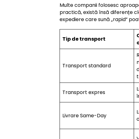
Multe companii folosesc aproape 
practică, există însă diferențe cl
expediere care sună „rapid” poat
Tip de transport
Transport standard
d
Transport expres
L
Livrare Same-Day
V