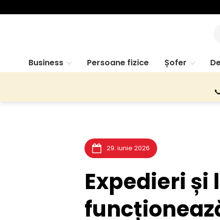
Business
Persoane fizice
Șofer
De

29. iunie 2026
Expedieri și 
funcționeaz