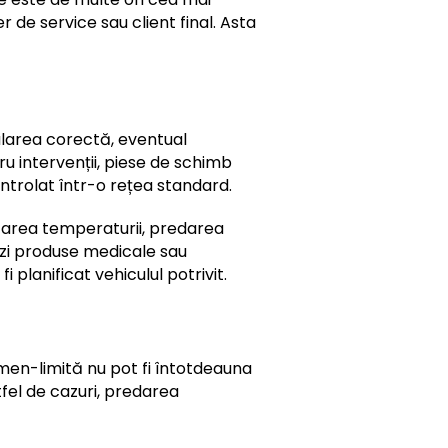
er de service sau client final. Asta
alarea corectă, eventual
u intervenții, piese de schimb
trolat într-o rețea standard.
ntarea temperaturii, predarea
i zi produse medicale sau
planificat vehiculul potrivit.
rmen-limită nu pot fi întotdeauna
tfel de cazuri, predarea