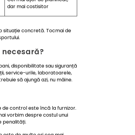
dar mai costisitor
 o situație concretă. Tocmai de
portului.
t necesară?
ani, disponibilitate sau siguranță
ii, service-urile, laboratoarele,
trebuie să ajungă azi, nu mâine.
 de control este încă la furnizor.
 mai vorbim despre costul unui
 penalități.
e este de multe ori cea mai