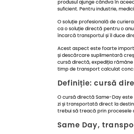
produsul ajunge cândva în aceeaș
suficient. Pentru industrie, med
O soluție profesională de curier
ca o soluție directă pentru o anu
încarcă transportul și îl duce dir
Acest aspect este foarte importa
și descărcare suplimentară crește
cursă directă, expediția rămâne 
timp de transport calculat conc
Definiție: cursă d
O cursă directă Same-Day este un
zi și transportată direct la dest
trebui să treacă prin procesele o
Same Day, transport