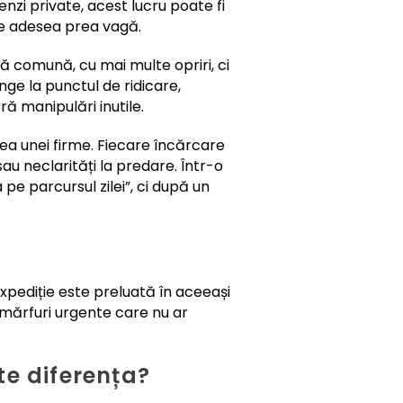
zi private, acest lucru poate fi
te adesea prea vagă.
ă comună, cu mai multe opriri, ci
nge la punctul de ridicare,
ră manipulări inutile.
ea unei firme. Fiecare încărcare
au neclarități la predare. Într-o
e parcursul zilei”, ci după un
pediție este preluată în aceeași
u mărfuri urgente care nu ar
te diferența?