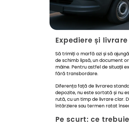
Expediere și livrare
Să trimiți o marfă azi și să ajung
de schimb lipsă, un document or
mâine. Pentru astfel de situații 
fără transbordare.
Diferența față de livrarea standa
depozite, nu este sortată și nu e
rută, cu un timp de livrare clar.
întârziere sau termen ratat înse
Pe scurt: ce trebuie