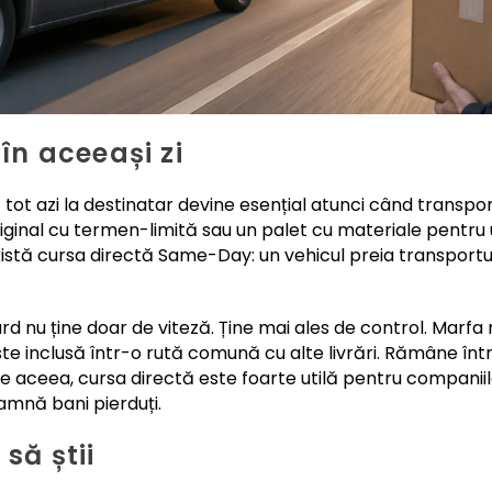
 în aceeași zi
ă tot azi la destinatar devine esențial atunci când transpor
iginal cu termen-limită sau un palet cu materiale pentr
există cursa directă Same-Day: un vehicul preia transportul
rd nu ține doar de viteză. Ține mai ales de control. Marfa
ste inclusă într-o rută comună cu alte livrări. Rămâne într
 De aceea, cursa directă este foarte utilă pentru companii
amnă bani pierduți.
 să știi