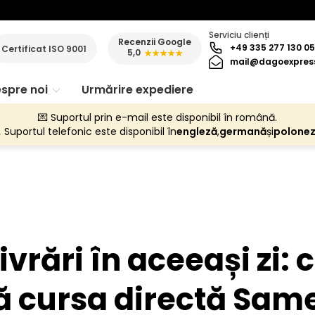
Serviciu clienți
Recenzii Google
+49 335 277 130 0
Certificat ISO 9001
5,0
★★★★★
mail@dagoexpres
spre noi
Urmărire expediere
💌 Suportul prin e-mail este disponibil în română.
 Suportul telefonic este disponibil în
engleză
,
germană
și
polone
livrări în aceeași zi:
ă cursa directă Sam