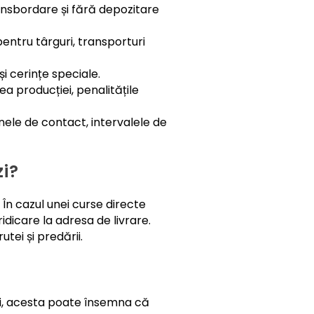
ansbordare și fără depozitare
entru târguri, transporturi
și cerințe speciale.
a producției, penalitățile
ele de contact, intervalele de
zi?
 În cazul unei curse directe
dicare la adresa de livrare.
tei și predării.
eri, acesta poate însemna că