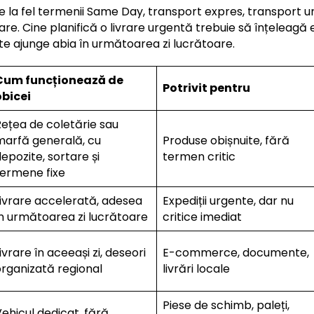
la fel termenii Same Day, transport expres, transport urg
are. Cine planifică o livrare urgentă trebuie să înțeleagă e
e ajunge abia în următoarea zi lucrătoare.
Cum funcționează de
Potrivit pentru
obicei
Rețea de coletărie sau
marfă generală, cu
Produse obișnuite, fără
epozite, sortare și
termen critic
termene fixe
Livrare accelerată, adesea
Expediții urgente, dar nu
în următoarea zi lucrătoare
critice imediat
ivrare în aceeași zi, deseori
E-commerce, documente,
organizată regional
livrări locale
Piese de schimb, paleți,
ehicul dedicat, fără