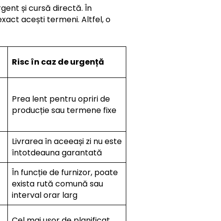
ent și cursă directă. În
xact acești termeni. Altfel, o
Risc în caz de urgență
Prea lent pentru opriri de
producție sau termene fixe
Livrarea în aceeași zi nu este
întotdeauna garantată
În funcție de furnizor, poate
exista rută comună sau
interval orar larg
Cel mai ușor de planificat,