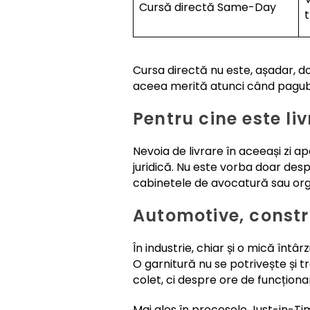
Cursă directă Same-Day
t
Cursa directă nu este, așadar, d
aceea merită atunci când paguba
Pentru cine este li
Nevoia de livrare în aceeași zi a
juridică. Nu este vorba doar despr
cabinetele de avocatură sau organ
Automotive, constru
În industrie, chiar și o mică întâ
O garnitură nu se potrivește și t
colet, ci despre ore de funcționa
Mai ales în procesele Just-in-Ti