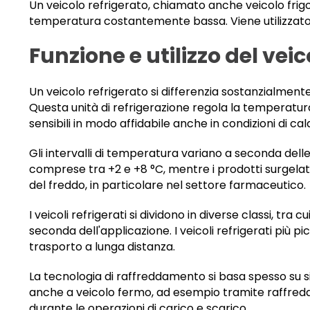
Un veicolo refrigerato, chiamato anche veicolo frigo
temperatura costantemente bassa. Viene utilizzato pe
Funzione e utilizzo del veic
Un veicolo refrigerato si differenzia sostanzialmente
Questa unità di refrigerazione regola la temperatur
sensibili in modo affidabile anche in condizioni di ca
Gli intervalli di temperatura variano a seconda delle
comprese tra +2 e +8 °C, mentre i prodotti surgelati
del freddo, in particolare nel settore farmaceutico.
I veicoli refrigerati si dividono in diverse classi, tra 
seconda dell'applicazione. I veicoli refrigerati più 
trasporto a lunga distanza.
La tecnologia di raffreddamento si basa spesso su s
anche a veicolo fermo, ad esempio tramite raffredd
durante le operazioni di carico e scarico.