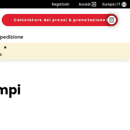
Registrati
Accedi
Europa
IT
Calcolatore dei prezzi & prenotazione!
spedizione
o
.
empi