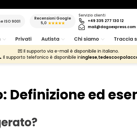
Servizio clienti
Recensioni Google
+49 335 277 130 12
ne ISO 9001
5,0
★★★★★
mail@dagoexpress.com
s
Privati
Autista
Chi siamo
Traccia 
💌 Il supporto via e-mail è disponibile in italiano.
 Il supporto telefonico è disponibile in
inglese
,
tedesco
e
polacc
o: Definizione ed es
gerato?