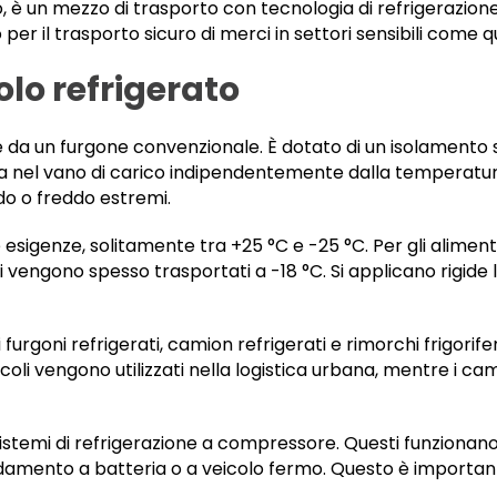
, è un mezzo di trasporto con tecnologia di refrigerazion
r il trasporto sicuro di merci in settori sensibili come 
olo refrigerato
 da un furgone convenzionale. È dotato di un isolamento spe
a nel vano di carico indipendentemente dalla temperatura
ldo o freddo estremi.
 esigenze, solitamente tra +25 °C e -25 °C. Per gli aliment
 vengono spesso trasportati a -18 °C. Si applicano rigide
cui furgoni refrigerati, camion refrigerati e rimorchi frigorif
piccoli vengono utilizzati nella logistica urbana, mentre i 
istemi di refrigerazione a compressore. Questi funzionano
amento a batteria o a veicolo fermo. Questo è importante