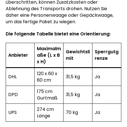
überschritten, können Zusatzkosten oder
Ablehnung des Transports drohen. Nutzen Sie
daher eine Personenwaage oder Gepäckwaage,
um das fertige Paket zu wiegen.
Die folgende Tabelle bietet eine Orientierung:
Maximalm
Gewichtsli
Sperrgutg
Anbieter
aße (L x B
mit
renze
x H)
120 x 60 x
DHL
31,5 kg
Ja
60 cm
175 cm
DPD
31,5 kg
Ja
Gurtmaß
274 cm
UPS
70 kg
Ja
Länge