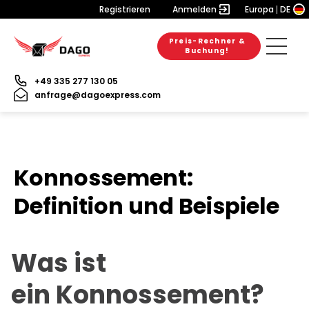
Registrieren
Anmelden
Europa
DE
Preis-Rechner &
Buchung!
+49 335 277 130 05
anfrage@dagoexpress.com
Konnossement:
Definition und Beispiele
Was ist
ein Konnossement?