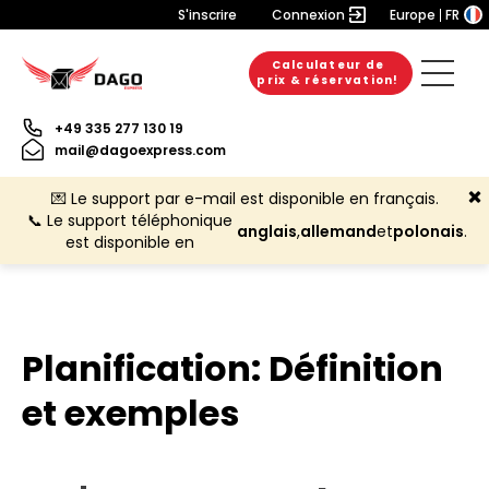
S'inscrire
Connexion
Europe
FR
Calculateur de
prix & réservation!
+49 335 277 130 19
mail@dagoexpress.com
💌 Le support par e-mail est disponible en français.
📞 Le support téléphonique
anglais
,
allemand
et
polonais
.
est disponible en
Planification: Définition
et exemples