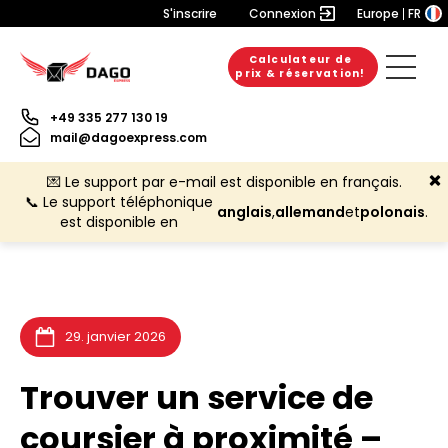
S'inscrire
Connexion
Europe
FR
Calculateur de
20. juillet 2026
10. juillet 2026
6. août 2026
prix & réservation!
+49 335 277 130 19
mail@dagoexpress.com
💌 Le support par e-mail est disponible en français.
📞 Le support téléphonique
anglais
,
allemand
et
polonais
.
est disponible en
29. janvier 2026
Trouver un service de
coursier à proximité –