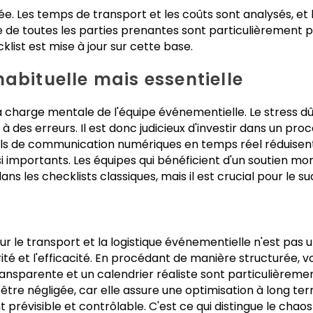
sée. Les temps de transport et les coûts sont analysés, et
e de toutes les parties prenantes sont particulièrement 
list est mise à jour sur cette base.
abituelle mais essentielle
a charge mentale de l'équipe événementielle. Le stress dû
des erreurs. Il est donc judicieux d'investir dans un pro
utils de communication numériques en temps réel réduisent
i importants. Les équipes qui bénéficient d'un soutien mor
 les checklists classiques, mais il est crucial pour le su
r le transport et la logistique événementielle n'est pas un
rité et l'efficacité. En procédant de manière structurée, v
nsparente et un calendrier réaliste sont particulièremen
tre négligée, car elle assure une optimisation à long ter
t prévisible et contrôlable. C'est ce qui distingue le ch