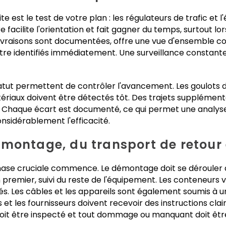
e est le test de votre plan : les régulateurs de trafic et
ire facilite l'orientation et fait gagner du temps, surtou
 livraisons sont documentées, offre une vue d'ensemble 
re identifiés immédiatement. Une surveillance constant
statut permettent de contrôler l'avancement. Les goulots
tériaux doivent être détectés tôt. Des trajets supplémen
. Chaque écart est documenté, ce qui permet une analyse
sidérablement l'efficacité.
montage, du transport de retour 
hase cruciale commence. Le démontage doit se dérouler 
 premier, suivi du reste de l'équipement. Les conteneurs v
s. Les câbles et les appareils sont également soumis à un
et les fournisseurs doivent recevoir des instructions clai
 doit être inspecté et tout dommage ou manquant doit êt