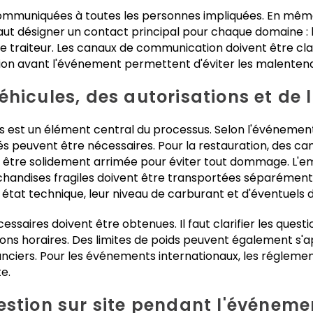
communiquées à toutes les personnes impliquées. En mêm
aut désigner un contact principal pour chaque domaine : l
 le traiteur. Les canaux de communication doivent être cla
ation avant l'événement permettent d'éviter les malenten
hicules, des autorisations et de l
és est un élément central du processus. Selon l'événemen
és peuvent être nécessaires. Pour la restauration, des cam
t être solidement arrimée pour éviter tout dommage. L'em
handises fragiles doivent être transportées séparément. 
r état technique, leur niveau de carburant et d'éventuels 
cessaires doivent être obtenues. Il faut clarifier les questi
ions horaires. Des limites de poids peuvent également s'a
anciers. Pour les événements internationaux, les régleme
e.
estion sur site pendant l'événeme