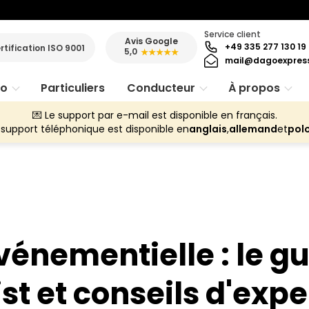
Service client
Avis Google
+49 335 277 130 19
rtification ISO 9001
5,0
★★★★★
mail@dagoexpres
ro
Particuliers
Conducteur
À propos
💌 Le support par e-mail est disponible en français.
 support téléphonique est disponible en
anglais
,
allemand
et
pol
vénementielle : le g
st et conseils d'expe