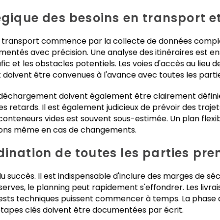
égique des besoins en transport et
u transport commence par la collecte de données complèt
mentés avec précision. Une analyse des itinéraires est ens
afic et les obstacles potentiels. Les voies d'accès au lieu
 doivent être convenues à l'avance avec toutes les part
déchargement doivent également être clairement défini
 retards. Il est également judicieux de prévoir des trajet
conteneurs vides est souvent sous-estimée. Un plan flexi
ations même en cas de changements.
dination de toutes les parties pr
 du succès. Il est indispensable d'inclure des marges de s
erves, le planning peut rapidement s'effondrer. Les livrai
tests techniques puissent commencer à temps. La phase
étapes clés doivent être documentées par écrit.