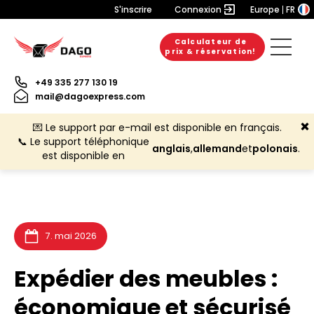
S'inscrire
Connexion
Europe
FR
Calculateur de
20. juillet 2026
10. juillet 2026
6. août 2026
prix & réservation!
+49 335 277 130 19
mail@dagoexpress.com
💌 Le support par e-mail est disponible en français.
📞 Le support téléphonique
anglais
,
allemand
et
polonais
.
est disponible en
7. mai 2026
Expédier des meubles :
économique et sécurisé