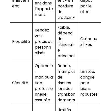
Enlèvem
ent « en
dépôt
ent dans
ent
bordure
par le
l’apparte
de
client
ment
trottoir »
Faible,
Rendez-
dépend
vous
de
Créneau
Flexibilité
précis et
l’itinérair
x fixes
personn
e
alisés
principal
Optimale
Bonne,
,
mais plus
Limitée,
manipula
de
conçue
Sécurité
tion
risques
pour
professio
lors des
biens
nnelle,
transbor
robustes
assurée
dements
Limités