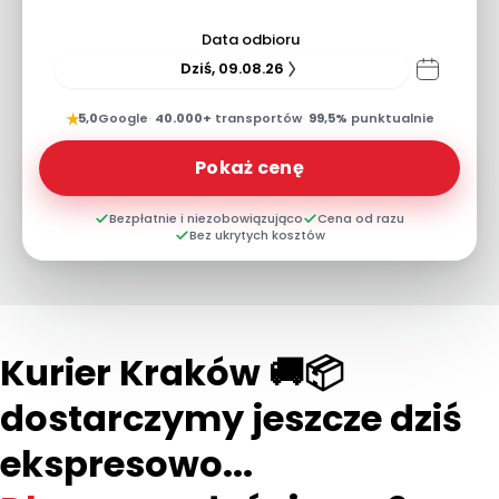
Data odbioru
Dziś, 09.08.26
★
5,0
Google
·
40.000+
transportów
·
99,5%
punktualnie
Pokaż cenę
Bezpłatnie i niezobowiązująco
Cena od razu
Bez ukrytych kosztów
Kurier Kraków 🚚📦
dostarczymy jeszcze dziś
ekspresowo...