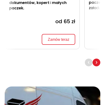
paczek
dokumentów, kopert
i
małych
załadune
paczek.
od 65 zł
Zamów teraz