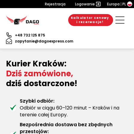
Rejestracja
Logowanie
Europa
PL
Kalkulator cenowy
i rezerwacja!
+48 732 125 875
zapytanie@dagoexpress.com
Kurier Kraków:
Dziś zamówione,
dziś dostarczone!
Szybki odbiór:
Odbiór w ciągu 60–120 minut – Kraków i na
terenie całej Europy.
Bezpośrednia dostawa bez zbędnych
przestojów: