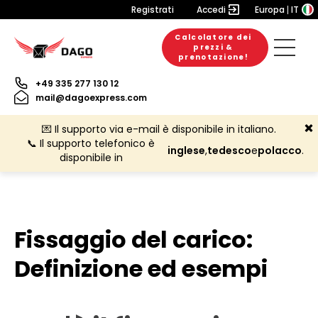
Registrati
Accedi
Europa
IT
Calcolatore dei
prezzi &
prenotazione!
+49 335 277 130 12
mail@dagoexpress.com
💌 Il supporto via e-mail è disponibile in italiano.
📞 Il supporto telefonico è
inglese
,
tedesco
e
polacco
.
disponibile in
Fissaggio del carico:
Definizione ed esempi