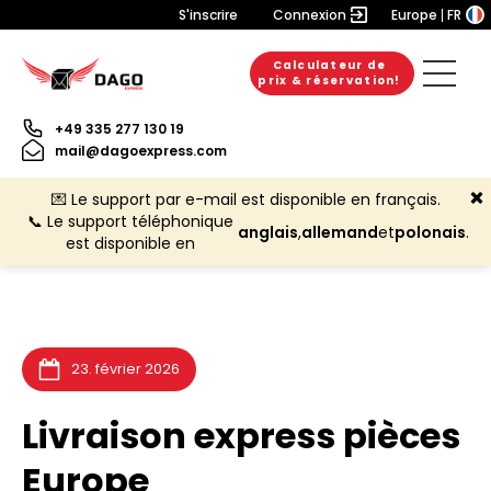
S'inscrire
Connexion
Europe
FR
Calculateur de
20. juillet 2026
10. juillet 2026
6. juillet 2026
prix & réservation!
+49 335 277 130 19
mail@dagoexpress.com
💌 Le support par e-mail est disponible en français.
📞 Le support téléphonique
anglais
,
allemand
et
polonais
.
est disponible en
23. février 2026
Livraison express pièces
Europe