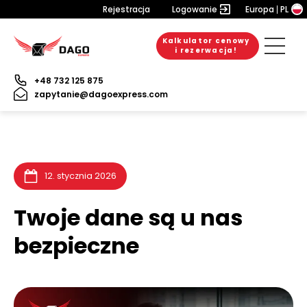
Rejestracja
Logowanie
Europa
PL
Kalkulator cenowy
20. lipca 2026
10. lipca 2026
9. lipca 2026
i rezerwacja!
+48 732 125 875
zapytanie@dagoexpress.com
12. stycznia 2026
Twoje dane są u nas
bezpieczne