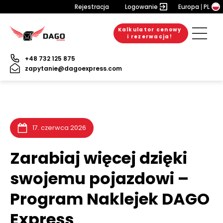
Rejestracja
Logowanie
Europa
PL
Kalkulator cenowy
6. sierpnia 2026
20. lipca 2026
10. lipca 2026
i rezerwacja!
+48 732 125 875
zapytanie@dagoexpress.com
17. czerwca 2026
Zarabiaj więcej dzięki
swojemu pojazdowi –
Program Naklejek DAGO
Express