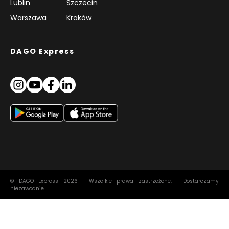
Lublin
Szczecin
Warszawa
Kraków
DAGO Express
© DAGO Express 2026 | Wszelkie prawa zastrzeżone. | Dostarczamy
niezawodnie.
Informacje Prawne
Ogólne zasady i warunki
Europa
PL
Ochrona danych
Polityka plików cookie (UE)