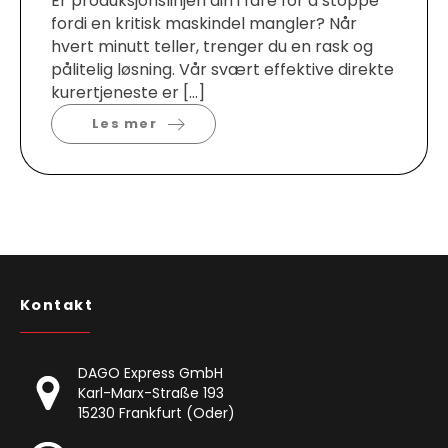
Er produksjonslinjen din i fare for å stoppe
fordi en kritisk maskindel mangler? Når
hvert minutt teller, trenger du en rask og
pålitelig løsning. Vår svært effektive direkte
kurertjeneste er […]
Les mer
Kontakt
DAGO Express GmbH
Karl-Marx-Straße 193
15230 Frankfurt (Oder)