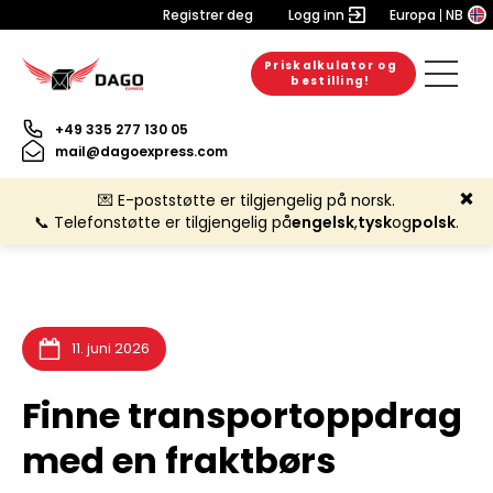
Registrer deg
Logg inn
Europa
NB
Priskalkulator og
30. mars 2026
31. mars 2026
29. juni 2026
bestilling!
+49 335 277 130 05
mail@dagoexpress.com
💌 E-poststøtte er tilgjengelig på norsk.
📞 Telefonstøtte er tilgjengelig på
engelsk
,
tysk
og
polsk
.
11. juni 2026
Finne transportoppdrag
med en fraktbørs