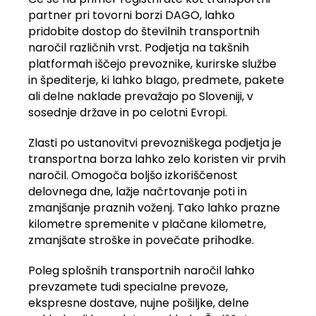
partner pri tovorni borzi DAGO, lahko
pridobite dostop do številnih transportnih
naročil različnih vrst. Podjetja na takšnih
platformah iščejo prevoznike, kurirske službe
in špediterje, ki lahko blago, predmete, pakete
ali delne naklade prevažajo po Sloveniji, v
sosednje države in po celotni Evropi.
Zlasti po ustanovitvi prevozniškega podjetja je
transportna borza lahko zelo koristen vir prvih
naročil. Omogoča boljšo izkoriščenost
delovnega dne, lažje načrtovanje poti in
zmanjšanje praznih voženj. Tako lahko prazne
kilometre spremenite v plačane kilometre,
zmanjšate stroške in povečate prihodke.
Poleg splošnih transportnih naročil lahko
prevzamete tudi specialne prevoze,
ekspresne dostave, nujne pošiljke, delne