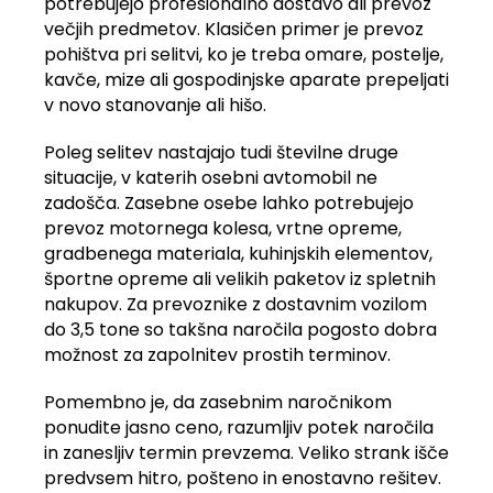
potrebujejo profesionalno dostavo ali prevoz
večjih predmetov. Klasičen primer je prevoz
pohištva pri selitvi, ko je treba omare, postelje,
kavče, mize ali gospodinjske aparate prepeljati
v novo stanovanje ali hišo.
Poleg selitev nastajajo tudi številne druge
situacije, v katerih osebni avtomobil ne
zadošča. Zasebne osebe lahko potrebujejo
prevoz motornega kolesa, vrtne opreme,
gradbenega materiala, kuhinjskih elementov,
športne opreme ali velikih paketov iz spletnih
nakupov. Za prevoznike z dostavnim vozilom
do 3,5 tone so takšna naročila pogosto dobra
možnost za zapolnitev prostih terminov.
Pomembno je, da zasebnim naročnikom
ponudite jasno ceno, razumljiv potek naročila
in zanesljiv termin prevzema. Veliko strank išče
predvsem hitro, pošteno in enostavno rešitev.