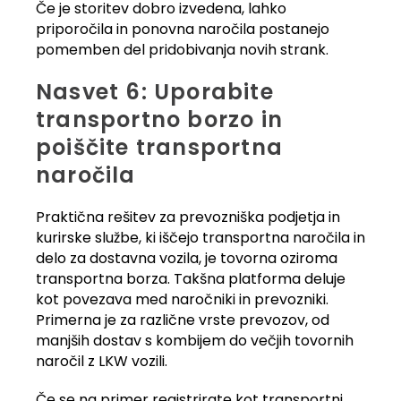
Če je storitev dobro izvedena, lahko
priporočila in ponovna naročila postanejo
pomemben del pridobivanja novih strank.
Nasvet 6: Uporabite
transportno borzo in
poiščite transportna
naročila
Praktična rešitev za prevozniška podjetja in
kurirske službe, ki iščejo transportna naročila in
delo za dostavna vozila, je tovorna oziroma
transportna borza. Takšna platforma deluje
kot povezava med naročniki in prevozniki.
Primerna je za različne vrste prevozov, od
manjših dostav s kombijem do večjih tovornih
naročil z LKW vozili.
Če se na primer registrirate kot transportni