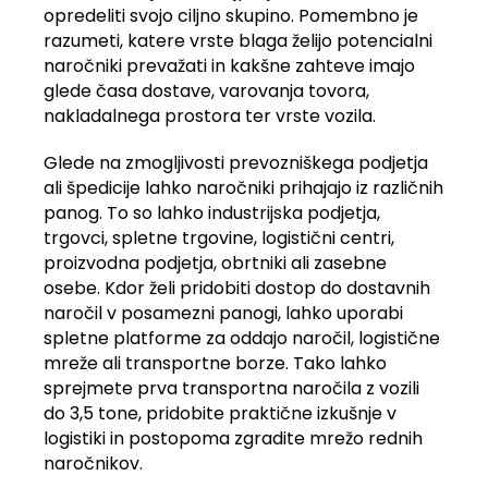
opredeliti svojo ciljno skupino. Pomembno je
razumeti, katere vrste blaga želijo potencialni
naročniki prevažati in kakšne zahteve imajo
glede časa dostave, varovanja tovora,
nakladalnega prostora ter vrste vozila.
Glede na zmogljivosti prevozniškega podjetja
ali špedicije lahko naročniki prihajajo iz različnih
panog. To so lahko industrijska podjetja,
trgovci, spletne trgovine, logistični centri,
proizvodna podjetja, obrtniki ali zasebne
osebe. Kdor želi pridobiti dostop do dostavnih
naročil v posamezni panogi, lahko uporabi
spletne platforme za oddajo naročil, logistične
mreže ali transportne borze. Tako lahko
sprejmete prva transportna naročila z vozili
do 3,5 tone, pridobite praktične izkušnje v
logistiki in postopoma zgradite mrežo rednih
naročnikov.