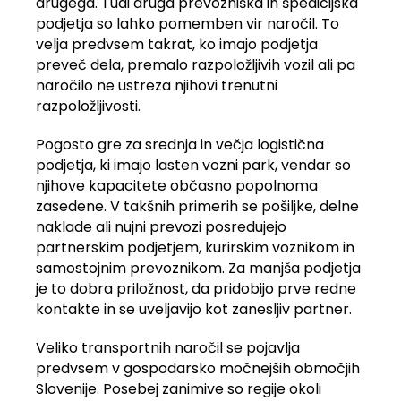
drugega. Tudi druga prevozniška in špedicijska
podjetja so lahko pomemben vir naročil. To
velja predvsem takrat, ko imajo podjetja
preveč dela, premalo razpoložljivih vozil ali pa
naročilo ne ustreza njihovi trenutni
razpoložljivosti.
Pogosto gre za srednja in večja logistična
podjetja, ki imajo lasten vozni park, vendar so
njihove kapacitete občasno popolnoma
zasedene. V takšnih primerih se pošiljke, delne
naklade ali nujni prevozi posredujejo
partnerskim podjetjem, kurirskim voznikom in
samostojnim prevoznikom. Za manjša podjetja
je to dobra priložnost, da pridobijo prve redne
kontakte in se uveljavijo kot zanesljiv partner.
Veliko transportnih naročil se pojavlja
predvsem v gospodarsko močnejših območjih
Slovenije. Posebej zanimive so regije okoli