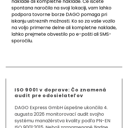
naklade ali kompletne naklade. Če iščete
spontana naročila na svoji lokaciji, vam lahko
podpora tovorne borze DAGO pomaga pri
iskanju ustreznih možnosti. Ko so za vaše vozilo
na voljo primerne delne ali kompletne naklade,
lahko prejmete obvestilo po e-pošti ali SMS-
sporočilu.
ISO 9001 v doprave: Čo znamená
audit pre odosielateľov
DAGO Express GmbH úspešne ukončila 4.
augusta 2026 monitorovací audit svojho
systému manažérstva kvality podľa PN-EN
ISO 9001:2015. Neboli zaznamenané žiadne