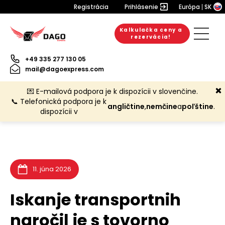
Registrácia
Prihlásenie
Európa
SK
Kalkulačka ceny a
6. augusta 2026
rezervácia!
+49 335 277 130 05
mail@dagoexpress.com
💌 E-mailová podpora je k dispozícii v slovenčine.
📞 Telefonická podpora je k
angličtine
,
nemčine
a
poľštine
.
dispozícii v
11. júna 2026
Iskanje transportnih
naročil je s tovorno