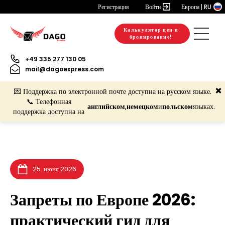
Регистрация
Войти
Европа
RU
Калькулятор цен и
3. апреля 2026
3. апреля 2026
бронирование!
+49 335 277 130 05
mail@dagoexpress.com
💌 Поддержка по электронной почте доступна на русском языке.
📞 Телефонная
английском
,
немецком
и
польском
языках.
поддержка доступна на
25. июня 2026
Запреты по Европе 2026:
практический гид для