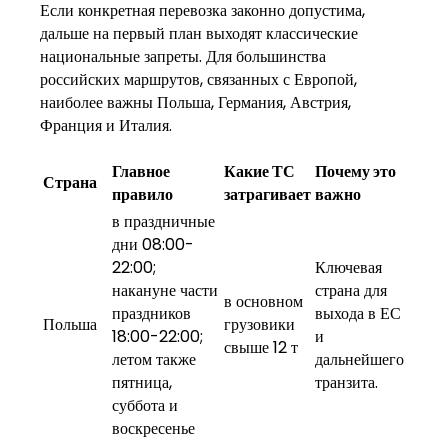
Если конкретная перевозка законно допустима,
дальше на первый план выходят классические
национальные запреты. Для большинства
российских маршрутов, связанных с Европой,
наиболее важны Польша, Германия, Австрия,
Франция и Италия.
Главное
Какие ТС
Почему это
Страна
правило
затрагивает
важно
в праздничные
дни 08:00-
22:00;
Ключевая
накануне части
страна для
в основном
праздников
выхода в ЕС
Польша
грузовики
18:00-22:00;
и
свыше 12 т
летом также
дальнейшего
пятница,
транзита.
суббота и
воскресенье