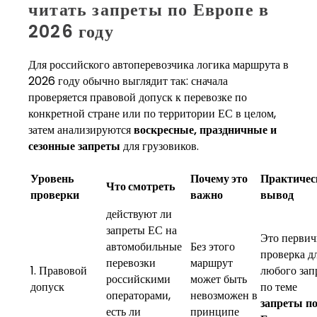
читать запреты по Европе в
2026 году
Для российского автоперевозчика логика маршрута в
2026 году обычно выглядит так: сначала
проверяется правовой допуск к перевозке по
конкретной стране или по территории ЕС в целом,
затем анализируются
воскресные, праздничные и
сезонные запреты
для грузовиков.
Уровень
Почему это
Практичес
Что смотреть
проверки
важно
вывод
действуют ли
запреты ЕС на
Это первич
автомобильные
Без этого
проверка д
перевозки
маршрут
1. Правовой
любого зап
российскими
может быть
допуск
по теме
операторами,
невозможен в
запреты п
есть ли
принципе