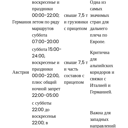
воскресенье и
Одна из
праздники
самых
00:00-22:00;
свыше 7,5 т
значимых
Германия
летом по ряду
и грузовики
стран для
маршрутов
с прицепом
дальнего
суббота
плеча по
07:00-20:00
Европе.
суббота 15:00-
Критична
24:00,
для
воскресенье и
свыше 7,5 т
альпийских
праздники
и часть
Австрия
коридоров и
00:00-22:00,
составов с
связки с
плюс общий
прицепом
Италией и
ночной запрет
Германией.
22:00-05:00
с субботы
22:00 до
Важна для
воскресенья
западных
22:00; в
направлений