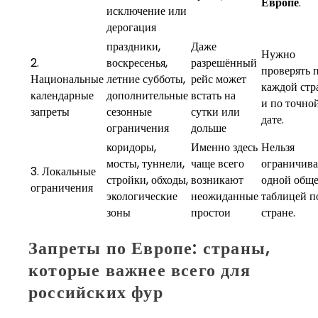
Европе
.
исключение или
дерогация
праздники,
Даже
Нужно
2.
воскресенья,
разрешённый
проверять 
Национальные
летние субботы,
рейс может
каждой стр
календарные
дополнительные
встать на
и по точно
запреты
сезонные
сутки или
дате.
ограничения
дольше
коридоры,
Именно здесь
Нельзя
мосты, туннели,
чаще всего
ограничива
3. Локальные
стройки, обходы,
возникают
одной общ
ограничения
экологические
неожиданные
таблицей п
зоны
простои
стране.
Запреты по Европе: страны,
которые важнее всего для
российских фур